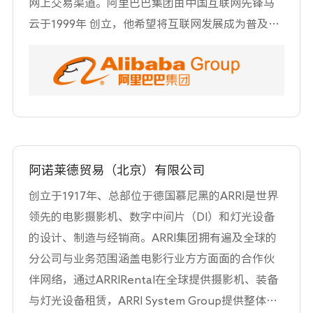
网上交易渠道。阿里巴巴集团由中国互联网先锋马
云于1999年 创立，他希望将互联网发展成为普及使
用、安全可靠的工具，让大众受惠。阿里巴巴集团
由私人持股，现服务来自超过240个国家和地区的互
联网用户。阿里巴巴集团及其关联公司在大中华地
区、印度、日本、韩国、英国及美国70多个城市共
有25,000多名员工。
阿诺莱德贸易（北京）有限公司
创立于1917年、总部位于德国慕尼黑的ARRI是世界
领先的电影摄影机、数字中间片（DI）和灯光设备
的设计、制造与经销商。ARRI集团拥有遍及全球的
分公司与业务范围涵盖电影行业方方面面的合作伙
伴网络，通过ARRIRental在全球提供摄影机、装备
与灯光设备租赁，ARRI System Group提供整体灯