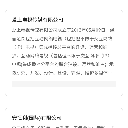
设计人员和 QA 能够缩短开发周期并缩短上市时
技术人员与行业内最先进的设备及测试仪器，同
间。 Elecard 还创建定制的软件和硬件解决方案，
时，它还在中国大陆地区经营高端电影设备与耗材
以帮助您的业务蓬勃发展。 欲了解更多信息，请访
爱上电视传媒有限公司
的零售业务。 ARRI中国可提供的服务涵盖摄影机，
问 www.elecard.com。
专业摄影机附件，镜头与灯光在内的全部ARRI产
爱上电视传媒有限公司成立于2013年05月09日。经
品。同时，ARRI中国也是cmotion, codex,
营范围包括互动网络电视（包括但不限于交互网络
MovieTech与O'Connor等众多品牌的认证服务伙
（IP）电视）集成播控总平台的建设、运营和维
伴。现在，ARRI中国还成为蔡司（ZEISS）官方授权
护，互动网络电视（包括但不限于交互网络（IP）
的服务中心。
电视)集成播控分平台的联合建设、运营和维护；承
揽研究、开发、设计、建设、管理、维护多媒体互
动网络系统及应用平台，设计、制作、代理各类广
告，利用自有媒体发布广告，从事计算机网络、与
网络相关的软硬件、多媒体科技、电视技术及其网
络应用领域内的技术开发、技术转让、技术咨询、
技术服务，经济信息咨询，计算机软硬件设备的开
安恒利(国际)有限公司
发、销售，信息、网络设备的设计、销售，自有设