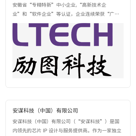
播电视台等大中型制作机构新建的超高清转播车、
安徽省“专精特新”中小企业,“高新技术企
演播室、移动箱载系统(EFP)中三维声音频系统的设
业”和“软件企业”等认证，企业连续荣获“广播
计、供货、集成。
电视十大制播民族品牌”和“安徽省优秀软件企
业”称号，多次荣获广播电影电视总局“科技进步
奖’和广播电视设备工业协会的“科技创新奖”，
同时获得多项国家“科技创新基金’项目支持，多
个产品被评为“安徽省自主创新产品”和“安徽省
优秀软件产品”，荣获“A 级重合同守信用企
业”和“AAA级信用等级认证证书”公司以数字媒
体领域软、硬件产品研发为核心，从事自主知识产
权的产品开发和系统集成，主要产品有:媒体算力平
台、融媒体系统、演播室系统、节目包装产品、信
安谋科技（中国）有限公司
息安全产品、自动播出系统、现场制作系统等产品
安谋科技（中国）有限公司（“安谋科技”）是国
线以及专业演播室艺术设计和集成，所有产品都通
内领先的芯片 IP 设计与服务提供商。作为一家独立
过了相关部门的认证并取得自主知识产权，产品被