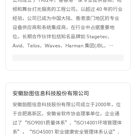
公司成立于 1982年，是香港一家专业提供音频、视
备租赁，文化艺术交流策划，企业管理咨询，企业
频和舞台灯光服务的工程公司。以超过 40 年的行业
形象策划，市场营销策划，平面设计。
经验，公司已成为中国大陆、香港澳门地区的专业
设备供应商和系统集成商，在行业中占据重要地
位。长期合作伙伴包括知名品牌如 Stagetec、
Avid、Telos、Waves、Harman 集团(JBL、
Crown、dbx等)、Shure、Sennheiser、Dolby、
Christie、ClayPaky 和 MA Lighting 等，为客户提
供全方位的音频、灯光、多媒体系统设计、软件开
发、设备供货、系统集成和培训服务。服务对象广
泛，涵盖大中华地区的电视台、广播电台、录音
安徽励图信息科技股份有限公司
棚、剧院、体育场馆、文旅、主题公园和会议空间
安徽励图信息科技股份有限公司成立于2000年，位
等领域。完成了包括中央广播电视总台、国家大剧
于合肥高新区，安徽省软件协会理事单位，企业通
院、北京艺术中心，重庆广播电视台、四川广播电
过了“ISO9001质量体系”,“ISO14001环境管理体
视台、吉林广播电视台、成都广播电视台、杭州广
系”，“ISO45001 职业健康安全管理体系认证”,