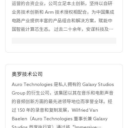
运营的合资企业，公司立足本土创新，坚持以自研
国内各级电视台和行业用户广泛采用。 2023 年公司
业务技术创新和 Arm 技术授权相配合，为中国集成
与湖南科技大学元宇宙学院成立联合实验室，专注
电路产业提供丰富的产品组合和解决方案，赋能中
于AI在视音频领域的应用。公司以“励精图治，创
国智能计算芯生态。 过去二十余年，安谋科技及前
造非凡”的企业理念，坚持走自主创新和务实发展
身 Arm 公司中国子公司积极开拓，持续赋能国内最
之路，经过二十多年的发展，目前已拥有一支在数
具创新能力的移动、终端、物联网、汽车、数据中
字媒体领域从业多年并具有高水平专业知识的创新
心等芯片设计领域。自 2018年至今，安谋科技在国
型研发、艺术设计、系统集成和管理团队，同时公
内的授权客户超过 400 家，累计芯片出货量突破
司拥有多项自主核心产品和技术，为企业的发展提
350 亿片，拉动了下游年产值过万亿人民币规模的
供强大的动力。团结、敬业、求实、创新是励图对
奥罗技术公司
科技产业生态。 面向未来，安谋科技将秉承创新、
企业发展和产品的追求。 超高清主要情况：励图
Auro Technologies 是私人拥有的 Galaxy Studios
奋斗、共赢的理念，大力投入本土研发，建设数字
AirCG.3D 4K 是公司具有完全自主知识产权的超高
Group 的衍生公司，该集团以其在音乐和电影声音
经济时代技术底座，推动中国智能计算产业高质量
清图文包装系统，已在国内部分广东、四川、广西
的音频创新方面的最先进领导地位而享誉全球。经
发展。 安谋科技的“玲珑”多媒体系列处理器涵盖
等省级频道及行业演播室使用，提供基带 SDI、
过 150 年的录音和复制发展，Wilfried Van
了图像采集、视频编解码、显示处理等环节的超高
ST2110、NDI等多款型号。励图 IPX 全媒体处理器
Baelen（Auro Technologies 董事长兼 Galaxy
清视频产业链。 “玲珑”视频处理器是一款为满足
提供多通道 SDI、ST2110、SRT、NDI、RTSP、
Studios 首席执行官）通过将“Immersive