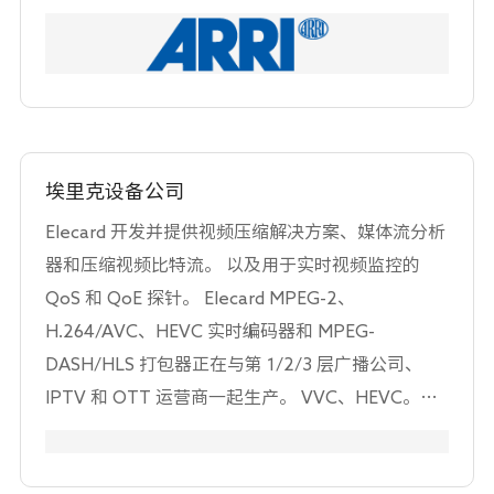
光方案，ARRI Media提供电影制作、后期制作、实
验室服务、视觉特效与发行服务。2013年，ARRI成
立了ARRI Medical，利用ARRI的核心影像技术和专
业知识服务于医疗应用。 ARRI制造的产品包括
ALEXA 65、ALEXASXT、ALEXA Mini与AMIRA摄
影机、Master Anamorphic变形镜头、
埃里克设备公司
SkyPanelLED柔光灯、L系列LED聚光灯与M系列镝
Elecard 开发并提供视频压缩解决方案、媒体流分析
灯、专业摄影机附件机械与电子控制系统、
器和压缩视频比特流。 以及用于实时视频监控的
ARRILASER胶片记录仪与ARRISCAN存档技术、
QoS 和 QoE 探针。 Elecard MPEG-2、
TRINITY摄影机稳定器系统以及ARRISCOPE 3D手
H.264/AVC、HEVC 实时编码器和 MPEG-
术数字显微镜。ARRI的工程师与技术贡献已经获得
DASH/HLS 打包器正在与第 1/2/3 层广播公司、
了电影艺术与科学学院颁发的19个科技成果奖。
IPTV 和 OTT 运营商一起生产。 VVC、HEVC。
ARRI中国成立于2011年，是ARRI的全资子公司。它
AV1.VP9。 MPEG-2 和 H.264/AVC 视频分析仪、
的众多职责包括ARRI产品在中国的销售，服务与市
监控探头、编码器和回放软件使系统架构师、SoC
场推广。ARRI中国运作的服务站拥有国际化水准的