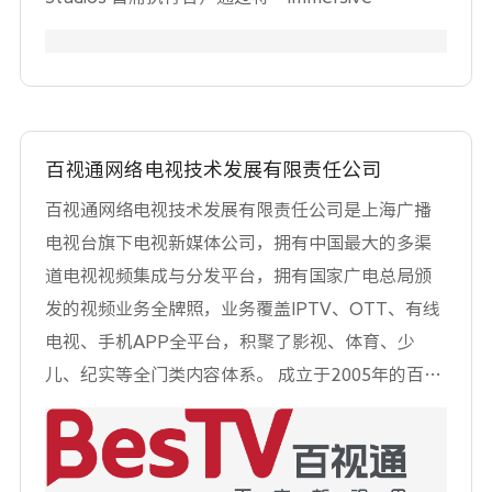
主流市场不断增长的 4K/8K 实时编解码需求而设计
UDP 等格式交叉转换，可实现 HD/UHD 之间高质
Sound”（3D 声音）作为面向所有市场的 Auro-3D
的高效视频处理器。这款全新视频处理器针对主流
量上/下变换和色域转换，已广泛应用于 CMG、
格式的端到端解决方案，彻底改变了声音。添加声
市场的视频流媒体技术进行了大量投入，通过一系
SMG、吉林台、福建台、内蒙古台:西台、山东台等
音中缺失的和最终维度（“高度”）与 Auro-3D 的
列智能权衡实现了极大优化，为所有合作伙伴提供
各级电视台。励图 IPM 超融合多画面系统单机多路
突破性技术相结合，提供前所未有的自然沉浸式声
灵活的组合和选择。 “玲珑”显示处理器可实现
多分画面输出，单个多分最多 32 个画面，支持
音体验，在音乐、电影中创造全新的情感娱乐水
百视通网络电视技术发展有限责任公司
4K/8K高清视频处理，提供高动态范围画面显示，具
SDI,ST2110、NDI、SRT、RTMP/RTSP 等流媒体
平、游戏、活动等。Auro-3D@ 技术套件为广播、
百视通网络电视技术发展有限责任公司是上海广播
备精准的色彩还原能力，为超高清视频显示提供支
等格式的输入，支持 HD/UHD分辨率输出，
数字影院、家庭影院、移动、游戏和汽车市场提供
电视台旗下电视新媒体公司，拥有中国最大的多渠
持。
HDR/SDR、横竖屏同屏显示，支持 HDMISDI各类IP
易于使用和前所未有的声音再现能力。 Auro-3D 易
道电视视频集成与分发平台，拥有国家广电总局颁
等多分画面输出。励图 NDS 视频服务器提供
于集成，以最有效的方式实现最自然的沉浸式声音
发的视频业务全牌照，业务覆盖IPTV、OTT、有线
SDIST2110 多通道播出,支持 VDCP 协议，是一款满
体验而闻名音频质量损失并且不需要额外的带宽。
电视、手机APP全平台，积聚了影视、体育、少
足信创要求的国产高清/超高清视频播出服务器，已
Auro 的双耳技术是最先进的，可以轻松地在每个现
儿、纪实等全门类内容体系。 成立于2005年的百视
在国内电视台得到广泛应用。
有的耳塞或耳机上获得这种全新的沉浸式声音体
通，是中国IPTV业务模式的开创者和用户规模最大
验。 我们的使命是将我们令人叹为观止的聆听体验
的领军企业，截至2020年6月，业务遍布中国大陆
带给每个人，无处不在。我们的愿景是成为沉浸
31个省市自治区，汇聚超过1亿家庭用户，包括IPTV
式、交互式和连接音频和娱乐的变革性软件领域公