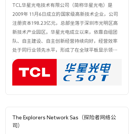
IOS和NVENC硬件编码器）进行UHD AVC和HEVC
TCL华星光电技术有限公司（简称华星光电）是
编码。同时，它们还提供UHD信号的处理，包括文
2009年 11月6日成立的国家级高新技术企业，公司
件捕获、文件播放、CG叠加、最长可达24小时的时
注册资本198.23亿元，总部坐落于深圳市光明区高
间延迟等。
新技术产业园区。华星光电成立以来，依靠自组团
队、自主建设、自主创新经营持续向好，经营效率
处于同行业领先水平，形成了在全球平板显示领域
的竞争优势。作为面板行业的新生力量，华星光电
始终致力于提高国内面板自给率，提升中国显示面
板的国际竞争力。目前，华星光电已成为包括6条面
板生产线、总投资达1891 亿元的大型面板企业，产
品全线覆盖大尺寸电视面板和中小尺寸移动终端面
板。 华星光电以集成化创新为方向，摒弃全盘技术
引进的模式，坚持以自主创新、集成创新为科研创
The Explorers Network Sas（探险者网络公
业道路，积极推进新技术的开发和新产品的导入，
司）
近年来成功开发一系列具有国际先进水平的重大技