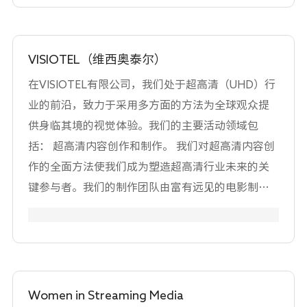
VISIOTEL（维西奥泰尔）
在VISIOTEL有限公司，我们处于超高清（UHD）行
业的前沿，致力于采用多方面的方法为全球观众提
供身临其境的视觉体验。我们的主要活动领域包
括： 超高清内容创作和制作。 我们对超高清内容创
作的全面方法使我们成为塑造超高清行业未来的关
键参与者。我们的制作团队由富有远见的电影制作
人、讲故事的人和技术人员组成，他们热衷于用令
人惊叹的超高清细节捕捉世界之美。我们致力于推
动超高清娱乐的创新、质量和可访问性，我们很高
兴有机会与UWA合作，进一步推进超高清生态系
统。
Women in Streaming Media