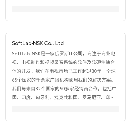
动超高清娱乐的创新、质量和可访问性，我们很高
兴有机会与SoFAST有限公司合作，进一步推进超高
清生态系统。
SoftLab-NSK Co.. Ltd
SoftLab-NSK是一家俄罗斯IT公司，专注于专业电
视、电视制作和视频录音系统的软件及软硬件综合
体的开发。我们在电视市场已工作超过30年。全球
65个国家的千余家广播机构使用我们的解决方案。
我们与来自32个国家的50多家经销商合作，包括中
国、印度、匈牙利、捷克共和国、罗马尼亚、印度
尼西亚、马来西亚、泰国、越南等。公司的产品范
围包括广播自动化、多频道播放、多频道录制、地
方广告和节目插入、CG叠加、时间延迟广播、慢动