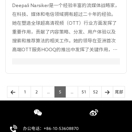
Deepali Narsiker是一个经验丰富的流媒体战略家，
在科技、媒体和电信领域拥有超过二十年的经验。
她在塑造全球超高清视频（OTT）行业方面发挥了
重要作用，贡献了内容策略、分发、用户体验以及
搜索和推荐算法的相关工作。她的领导在亚洲首次
高端OTT服务HOOQ的推出中发挥了关键作用，这
是一项新电信、新线公司和索尼影业之间的合资企
业，这项服务设立了亚太地区视频点播市场的新基
准。Deepali以其协作和数据驱动的方法而闻名，她
与全球的流媒体公司合作，推动收入增长，建立全
1
2
...
5
...
51
52
尾部
球合作伙伴关系，并在快速发展的行业中执行创新
战略。Deepali热衷于推进技术和赋权女性在媒体技
术领域的发展，担任流媒体女性组织的合作关系负
责人，并于2024年启动了合作项目。该倡议提升特
办公电话：+86-10-53608870
权意识，鼓励男性领导者支持性别平等，并加强流