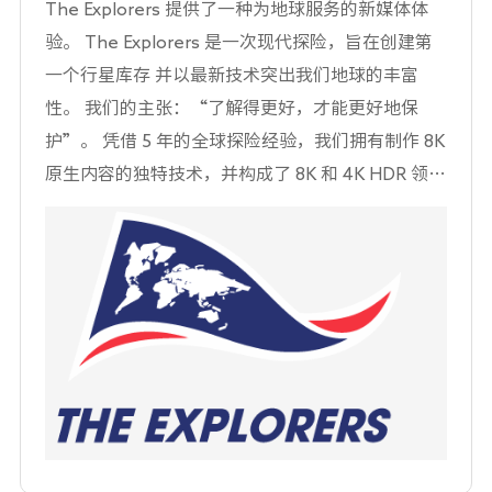
The Explorers 提供了一种为地球服务的新媒体体
术成果，主要包括HVA、4mask、GOA、COA、
验。 The Explorers 是一次现代探险，旨在创建第
Cu工艺、曲面显示、3D显示、IGZO、LTPS、
一个行星库存 并以最新技术突出我们地球的丰富
WOLED、印刷式OLED等关键核心技术，以及具有
性。 我们的主张：“了解得更好，才能更好地保
自主知识产权的重点新产品。
护”。 凭借 5 年的全球探险经验，我们拥有制作 8K
原生内容的独特技术，并构成了 8K 和 4K HDR 领域
最大的自然视频目录。 我们的数字平台（可在所有
设备上使用 - 网络、平板电脑、智能手机、智能电视
- 并提供 17 种语言）为地球服务：10% 的 SVoD 收
入捐赠给探索者基金会，为保护自然遗产做出具体
贡献 通过支持该领域的行为者及其行动在全球范围
内。