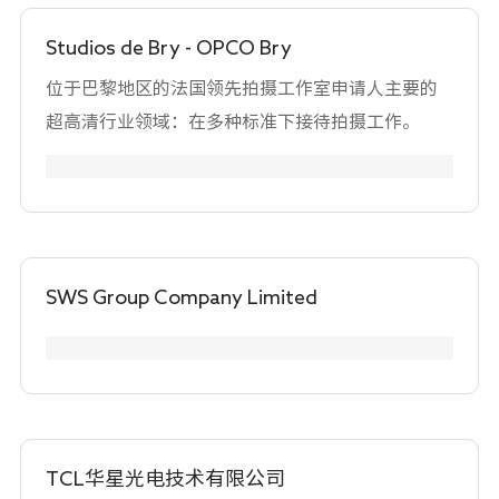
作重播及体育图形等解决方案。大部分SoftLab-
NSK的产品是 SofTware-Hardware 复合体，包括
Studios de Bry - OPCO Bry
软件（Forward T软件）和硬件组件（FDExt系列的
位于巴黎地区的法国领先拍摄工作室申请人主要的
输入输出板）。目前，我们生产以下型号的FDExt系
超高清行业领域：在多种标准下接待拍摄工作。
列板：FD922、FD940、FD722、FD720、FD788
及FD2110。我们持续开发符合现代市场需求的新
板。公司的产品范围包括可以输入和输出UHD信号
的输入输出板。FD-922板支持12G-SDI信号的输入
和输出。FD-788板处理Quad-link 3G-SDI信号。
SWS Group Company Limited
FD-940板支持分辨率高达3840x2160、每秒60帧的
HDMI 2.0信号输入。FD-2110板支持通过25G以太
网和12G-SDI信号直接输入和输出UHD视频/音频/元
数据，此外，FD-2110板还支持用于SMPTE 2110的
PTP同步。 我们的软件解决方案支持使用软件和硬
件编码器（MainConcept和Elecard软件编码器，
TCL华星光电技术有限公司