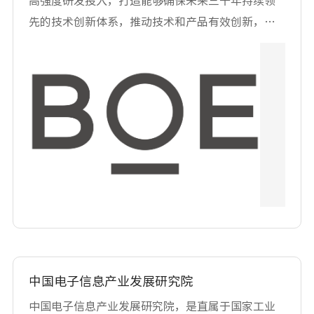
高强度研发投入，打造能够确保未来三十年持续领
AVS/AVS+/AVS2.0等音视频编解码标准的产业化;在
先的技术创新体系，推动技术和产品有效创新，快
视频图像显示标准方面，与国际主流技术标准接
速提升核心竞争能力。2019 年专利申请量9657
轨。在 复DR际彩处通过前端解码、算法优化、画质
件，位列全球国际专利申请量第6 位、IFI TOP50 美
改善等来提高产品的竞争力。
国专利授权第13 位、全球半导体技术发明专利前三
甲;在中国企业人工智能专利排行中名列第6;除此之
外，京东方还被评为福布斯全球数字经济100 强、财
富全球未来50 强。 京东方是中国大陆显示产业的先
行者和领导者，结束了中国大陆"无自主液晶显示屏
时代"。拥有全球首条第10.5代TFT-LCD生产线以及
中国首条第6代柔性AMOLED生产线，彻底解决多年
来困扰中国电子信息产业"缺芯少屏"中屏的问题，带
领中国半导体显示产业实现了从无到有、从有到
大、从大到强。截至目前，京东方在北京、合肥、
中国电子信息产业发展研究院
成都、重庆、福州、武汉等地已拥有14条显示生产
中国电子信息产业发展研究院，是直属于国家工业