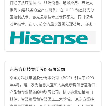
打通了从底层技术、终端设备、场景应用、云端支
撑到 内容服务的全产业链条，在 ULED 动态背光分
区控制技术、激光显示技术上世界领先，同时深耕
芯片技术，在 8K 超高清显示画质处理芯片、电视
SoC 芯片、AI 芯片方面不断突破。 目前海信在超高
清视频领域主要产品和业务涉及;超高清电视业务∶
涵盖家用智能电视、工程显示、商用显示以及影院
级激光电视产品及业务;超高清监视器、医疗显示器
业务;超高清显示画质处理芯片;4K 高清智能盒研发
及产业化;支持超高清显示业务的其他相关智能产品;
京东方科技集团股份有限公司
智能电视超高清视频的运营、维护、服务业务及云
京东方科技集团股份有限公司（BOE）创立于1993
平台。 为了更好的服务超高清电视业务的发展，海
年4月，是一家为信息交互和人类健康提供智慧端口
信在音视频编解码、视频图像显示标准、画质提升
产品和专业服务的物联网公司。核心事业包括端口
上投入研发力量，并已取得部分创新成果∶在视频
器件、智慧物联和智慧医工三大领域。 京东方坚持
编解码方面，海信电视产品优先支持国内