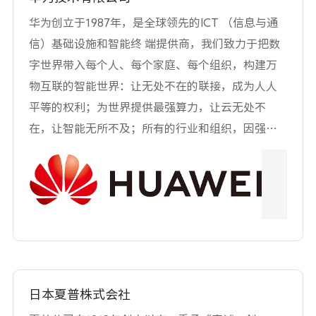
频道CCTV-4K,目前日播出节目18小时，覆盖全国27
华为创立于1987年，是全球领先的ICT （信息与通
省、直辖市，对推动我国超高清产业的发展做出巨
信）基础设施和智能终 端提供商，我们致力于把数
大贡献。
字世界带入每个人、每个家庭、每个组织，构建万
物互联的智能世界：让无处不在的联接，成为人人
平等的权利；为世界提供最强算力，让云无处不
在，让智能无所不及；所有的行业和组织，因强大
的数字平台而变得敏捷、高效、生机勃勃；通过AI
重新定义体验，让消费者在家居、办公、出行等全
场景获得极致的个性化体验。目前华为约有19.4万
员工，业务遍及170多个国家和地区，服务30多亿人
口。
日本夏普株式会社