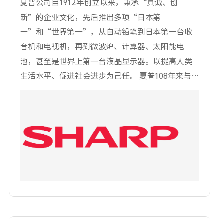
夏普公司自1912年创立以来，秉承“真诚、创
新”的企业文化，先后推出多项“日本第
一”和“世界第一”，从自动铅笔到日本第一台收
音机和电视机，再到微波炉、计算器、太阳能电
池，甚至是世界上第一台液晶显示器。以提高人类
生活水平、促进社会进步为己任。 夏普108年来与时
俱进，不断研发各种创新产品，创新领域，不仅提
供产品，更提供技术和解决方案。 拥有“液晶之
父”称号的夏普，多年来深耕8K技术。目前，夏普
8K技术领先全球，构建了集拍摄、剪辑、传输、存
储、展示于一体的全方位生态链。为顺应时代需
求，夏普在中国烟台保税区成立了8K Labs（超高清
产业研究院），研究和推广8K+5G超高清相关技
术。 随着5G时代的到来，实现“8K+5G生态”是夏
普与众多合作伙伴共同发展未来的愿景。 夏普将加