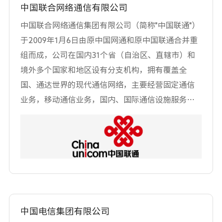
指导支持下，中国移动始终致力于推动信息通信技
中国联合网络通信有限公司
术服务经济 社会民生，坚持创新驱动发展，加快转
中国联合网络通信集团有限公司（简称"中国联通"）
型升级步伐，已成长为全球网络规模最大、 客户数
于2009年1月6日由原中国网通和原中国联通合并重
量最多、品牌价值和市值排名位居前列的电信运营
组而成，公司在国内31个省（自治区、直辖市）和
企业。目前，中国移动资 产规模近1.9万亿人民币，
境外多个国家和地区设有分支机构，拥有覆盖全
总连接数达20亿，员工总数近50万人，连续16年获
国、通达世界的现代通信网络，主要经营固定通信
得中央企业经营业绩考核A级，连续20年入选《财
业务，移动通信业务，国内、国际通信设施服务业
富》世界500强企业、2020年 列第65位。
务，数据通信业务，网络接入业务，各类电信增值
业务，与通信信息业务相关的系统集成业务等。 中
国联通是中国唯一一家在纽约、香港、上海三地同
时上市的电信运营企业，也是目前唯一一家在集团
层面整体进行混合所有制改革试点的中央企业。公
司在 2019年《财富》世界500强中位列第262位。
作为支撑党政军系统、各行各业、广大人民群众的
中国电信集团有限公司
基础通信企业，中国联通在国民经济中具有基础