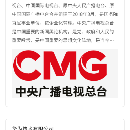
视台、中国国际电视台、原中央人民广播电台、原
中国国际广播电台合并组建于2018年3月，是国务院
直属事业单位，按企业化管理。中央广播电视总台
是中国重要的新闻舆论机构，是党、政府和人民的
重要喉舌，是中国重要的思想文化阵地，是当今中
国最具国际竞争力、传播力的主流媒体之一，具有
传播新闻、社会教育、文化娱乐、信息服务等多种
功能，是全国公众获取信息的主要渠道，也是中国
了解世界、世界了解中国的重要窗口。中央广播电
视总台现有42个电视频道，包括公共频道29个，数
字付费频道13个，是全球唯一使用6种联合国工作语
言不间断对外传播的电视媒体；17套对内广播频
率、44种语言对外广播和主要新媒体平台、3个中央
重点新闻网站以及央视新闻客户端等。2018年10月1
日，中央广播电视总台开播了我国第一个4K超高清
华为技术有限公司