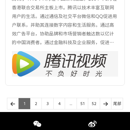
会）、中国篮球世界杯、数字故宫体验展等重大活
种测试工具以及 200 多种测试仪器，建设了超高清
香港联合交易所主板上市。腾讯以技术丰富互联网
动中展露风采。
视频、基础软件、云计算、物联网、智能终端、工
用户的生活。通过通信及社交平台微信和QQ促进用
业控制、智能制造、智能网联汽车等多个测试实验
户联系，并助其连接数字内容和生活服务。通过高
室，获批建设国家智能终端软件产品质量监督检验
效广告平台，协助品牌和市场营销者触达数以亿计
中心、国字号信息安全等级保护测评机构、工信部
的中国消费者。通过金融科技及企业服务，促进合
工业控制系统安全可靠测评共性技术重点实验室、
作伙伴业务发展，助力实现数字化升级。我们大力
工信部智能网联驾驶测试与评价重点实验室、工业
投资于人才队伍和推动科技创新，积极参与互联网
产品质量控制和技术评价实验室、国家发改委国家
行业协同发展。腾讯的愿景和使命是"用户为本，科
机器人检测与评定中心、北京市电子系统可靠性评
技向善"，一切以用户价值为依归，将社会责任融入
测工程技术研究中心、信息物理系统测评北京市工
产品及服务之中;推动科技创新与文化传承，助力各
程实验室等多个国家级和省部级重点实验室。
行各业升级，促进社会的可持续发展。
1
2
3
4
...
51
52
尾部