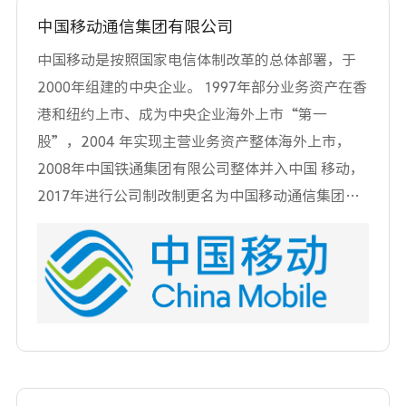
速实现以人为本的AI0T+8K生态链，打造下一个世
中国移动通信集团有限公司
纪产业。 期待夏普的下一个世纪，为人类的智能生
中国移动是按照国家电信体制改革的总体部署，于
活带来更多惊喜。
2000年组建的中央企业。 1997年部分业务资产在香
港和纽约上市、成为中央企业海外上市“第一
股”，2004 年实现主营业务资产整体海外上市，
2008年中国铁通集团有限公司整体并入中国 移动，
2017年进行公司制改制更名为中国移动通信集团有
限公司。中国移动间接 控股的中国移动有限公司在
香港和纽约作为红筹股公司上市、并在国内31个省
（自 治区、直辖市）和香港设有全资子公司。适应
产业发展变革趋势和业务发展需求， 中国移动及时
调整优化组织管理布局，陆续成立了 30家专业机
构。 今年是中国移动成立20周年。20年来，在党中
央、国务院的正确领导下，在 国资委等上级部门的