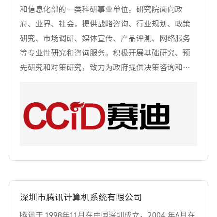
线，业务版图和市场网络遍布全球，并在智能手机
和信息化部的一类科研事业单位。研究院面向政
（液晶）、平板电脑、笔记本电脑、显示器、电视
府、业界、社会，提供战略咨询、行业规划、政策
等应用领域市占率多年稳居全球第，全世界超25%
研究、市场调研、媒体宣传、产品评测、网络服务
的显示屏来自京东方。 随着5G的到来，人工智能和
等专业性研究和咨询服务。积极开展基础研究、预
物联网迎来新的机遇。京东方不失时机推动企业向
先研究和对策研究，致力为政府提供决策咨询和支
物联网方向转型发展，打造软硬融合技术开发平
撑服务，已逐步成长为中国工业和信息化领域的知
台、产品与服务营销推广展示平台、新型材料与装
名思想库。尤其是在电子信息领域，拥有一支学术
备产业转化平台、国际人才交流与培训平台、开放
严谨、专业互补、思维创新、经验丰富、务实高效
的技术与市场合作平台"五大平台"，主攻智慧车联、
的研究队伍，对超高清视频、5G、人工智能、物联
智慧零售、智慧金融、智慧医工、工业互联网、智
网、云计算、移动智能终端、新型显示、等新兴产
慧城市公共服务"六大产品"，推动软硬融合、系统整
业门类不断深耕。 中国电子信息产业发展研究院下
合和服务化转型，快速实现物联网细分领域关键突
属工业和信息化部计算机与微电子发展研究中心
破。目前，京东方相关产品及解决方案已应用于北
（中国软件评测中心）拥有占地4500平米的测试环
京大兴国际机场、中国尊、成都金融城双子塔等地
深圳市腾讯计算机系统有限公司
境，通过购买及自主研发，现已具备测试管理、功
标建筑，还在国庆70周年庆祝活动（阅兵及联欢晚
能测试、性能测试、可靠性测试、安全测试等 50 余
腾讯于 1998年11月在中国深圳成立，2004 年6月在