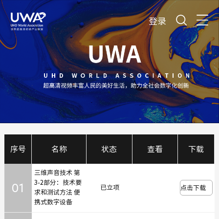
登录
序号
名称
状态
查看
下载
三维声音技术 第
3-2部分：技术要
01
已立项
点击下载
求和测试方法 便
携式数字设备