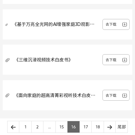
《基于万兆全光网的AI增强家庭3D观影解
去下载
决方案及应用场景研究报告》
《三维沉浸视频技术白皮书》
去下载
《面向家庭的超高清菁彩视听技术白皮
去下载
书》
1
2
...
15
16
17
18
尾部