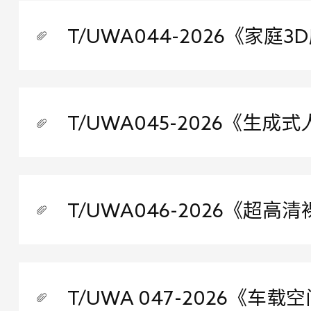
T/UWA044-2026《家
T/UWA045-2026《
T/UWA046-2026《超
T/UWA 047-2026《