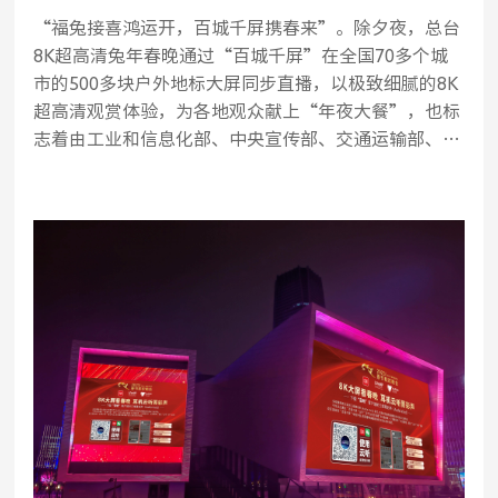
“福兔接喜鸿运开，百城千屏携春来”。除夕夜，总台
8K超高清兔年春晚通过“百城千屏”在全国70多个城
市的500多块户外地标大屏同步直播，以极致细腻的8K
超高清观赏体验，为各地观众献上“年夜大餐”，也标
志着由工业和信息化部、中央宣传部、交通运输部、文
化和旅游部、国家广播电视总局、中央广播电视总台六
部委联合发起的超高清重点产业项目“百城千屏”，
继“科技冬奥”“中秋晚会”和“世界杯”试验播出
后，又一次成功组网联播。