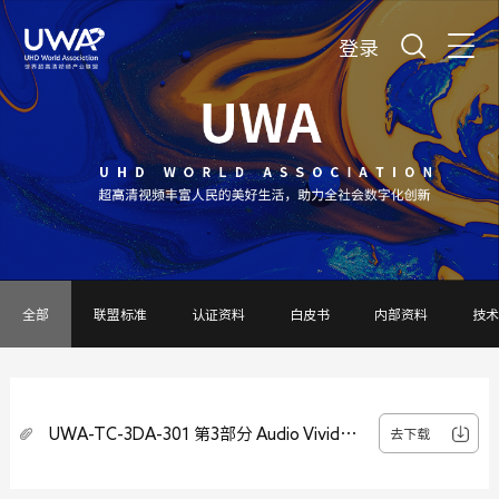
登录
全部
联盟标准
认证资料
白皮书
内部资料
技术
UWA-TC-3DA-301 第3部分 Audio Vivid认
去下载
证申请书