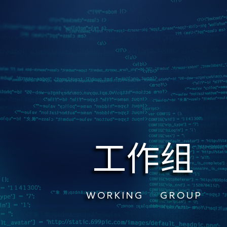
工作组
W O R K I N G G R O U P