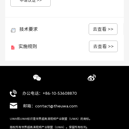
申请认证 >>
备》。 申请认证需提交UWA-TC-HDR-301《HDR
Vivid认证申请书》和 UWA-TC-HDR-402《 HDR
Vivid认证实施规则-便携设备》附录1-关键元器件清单
和申请单元说明，并加盖公章。
技术要求
去查看 >>
实施规则
去查看 >>
办公电话：+86-10-53608870
邮箱：contact@theuwa.com
UWA和UWA标识是世界超高清视频产业联盟（UWA）的商标。
版权所有世界超高清视频产业联盟（UWA）。保留所有权利。