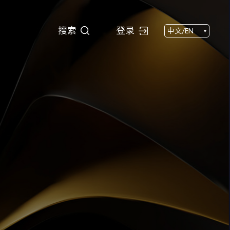
搜索
搜索
登录
中文/EN
闻