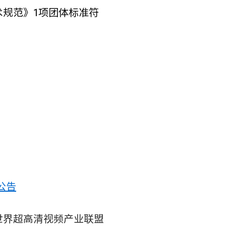
规范》1项团体标准符
公告
世界超高清视频产业联盟