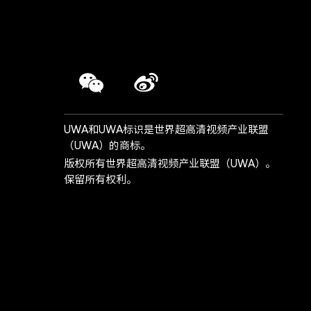
UWA和UWA标识是世界超高清视频产业联盟
（UWA）的商标。
版权所有世界超高清视频产业联盟（UWA）。
保留所有权利。