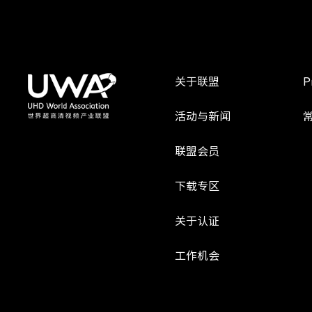
关于联盟
P
活动与新闻
联盟会员
下载专区
关于认证
工作机会