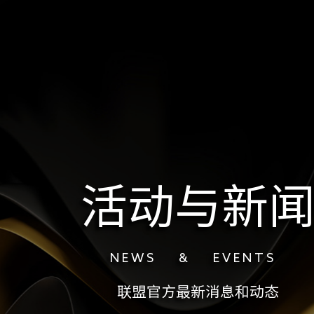
活动与新
N E W S & E V E N T S
联盟官方最新消息和动态