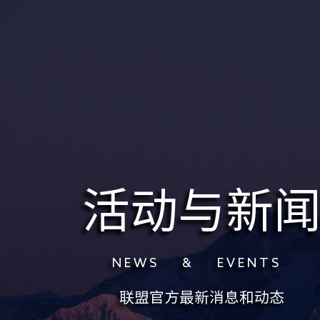
活动与新
N E W S & E V E N T S
联盟官方最新消息和动态