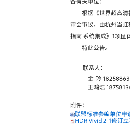
各有关单位：
根据《世界超高清
审会审议，由杭州当虹
指南 系统集成》1项
特此公告。
联系人：
金
玲
182588635
王鸿浩
1875813
附件：
联盟标准参编单位申
HDR Vivid 2-1