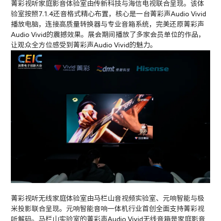
菁彩视听家庭影音体验室由传新科技与海信电视联合呈现。该体
验室按照7.1.4还音格式精心布置，核心是一台菁彩声Audio Vivid
播放电脑，连接高质量转换器与专业音箱系统，完美还原菁彩声
Audio Vivid的震撼效果。展会期间播放了多家会员单位的作品，
让观众全方位感受到菁彩声Audio Vivid的魅力。
菁彩视听无线家庭体验室由马栏山音视频实验室、元响智能与极
米投影联合呈现。元响智能音响一体机行业首创全面支持菁彩视
听解码。马栏山实验室的菁彩声Audio Vivid无线音箱是家庭影音