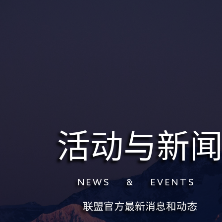
活动与新
N E W S & E V E N T S
联盟官方最新消息和动态