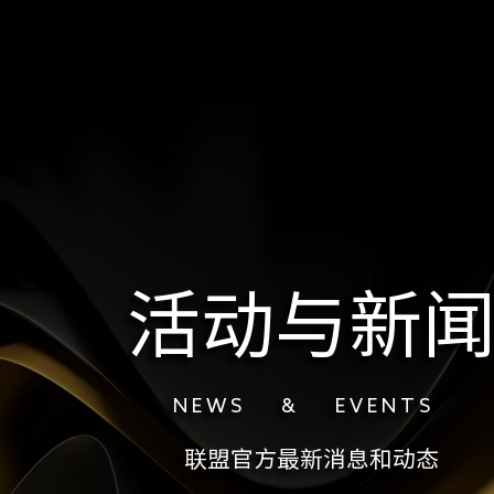
活动与新
N E W S & E V E N T S
联盟官方最新消息和动态