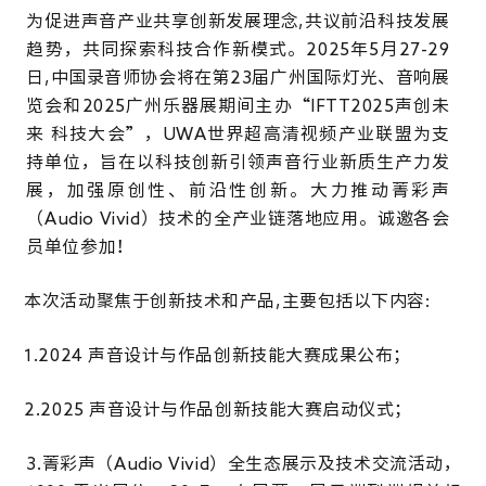
为促进声音产业共享创新发展理念
,共议前沿
科技发展
趋势，
共同探索科技合作新模式。2025
年
5
月
27-29
日,中
国录音师协会将在第
23
届广州国际灯光、音响展
览会和
2025
广州乐器展期间主办“IFTT
2025
声创未
来
科技大会”
，UWA
世界超高清视频产业联盟为支
持单位，
旨在以科技创新引领
声音行业新质生产力发
展，
加强原创性、前沿性创新
。大力
推动菁彩声
（
Audio Vivid）
技术的全产业链落地应用。诚邀各会
员单位参加！
本次活动聚焦于创新技术和产品
,主要包括以下内容:
1.2024
声音设计与作品创新技能大赛成果公布；
2.2025
声音设计与作品创新技能大赛启动仪式；
3.菁彩声（
Audio
Vivid）
全生态展示及技术交流活动，