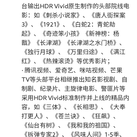
台输出HDR Vivid原生制作的头部院线电
影：如《刺杀小说家》、《唐人街探案
3》、《1921》、《白蛇2：青蛇劫
起》、《奇迹笨小孩》《新神榜：杨
戬》《长津湖》《长津湖之水门桥》、
《独行月球》、《万里归途》、《满江
红》、《热辣滚烫》等优秀影片；
· 腾讯视频、爱奇艺、咪咕视频、芒果
TV等头部平台相继推出知名影视剧、自
制剧、纪录片、主旋律电影、警匪片等
采用HDR Vivid标准制作并上线的精品内
容，如《三体》、《长相思》、《大奉
打更人》、《苍兰诀》、《狂飙》、
《仙台有树》、《我和我的祖国》、
《拆弹专家2》、《风味人间》1-5季、