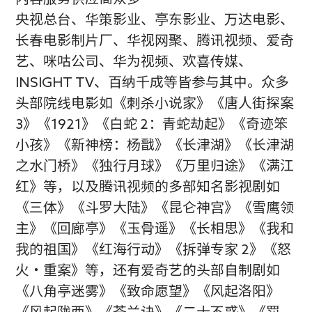
央视总台、华策影业、亭东影业、万达电影、
长春电影制片厂、华视网聚、腾讯视频、爱奇
艺、咪咕公司、华为视频、欢喜传媒、
INSIGHT TV、百纳千成等皆参与其中。众多
头部院线电影如《刺杀小说家》《唐人街探案
3》《1921》《白蛇 2：青蛇劫起》《奇迹笨
小孩》《新神榜：杨戬》《长津湖》《长津湖
之水门桥》《独行月球》《万里归途》《满江
红》等，以及腾讯视频的多部知名影视剧如
《三体》《斗罗大陆》《昆仑神宫》《雪鹰领
主》《回廊亭》《玉骨遥》《长相思》《我和
我的祖国》《红海行动》《拆弹专家 2》《怒
火・重案》等，还有爱奇艺的头部自制剧如
《八角亭迷雾》《致命愿望》《风起洛阳》
《风起陇西》《苍兰诀》《二十不惑》《罚