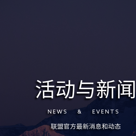
活动与新
N E W S & E V E N T S
联盟官方最新消息和动态