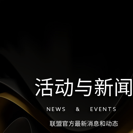
活动与新
N E W S & E V E N T S
联盟官方最新消息和动态